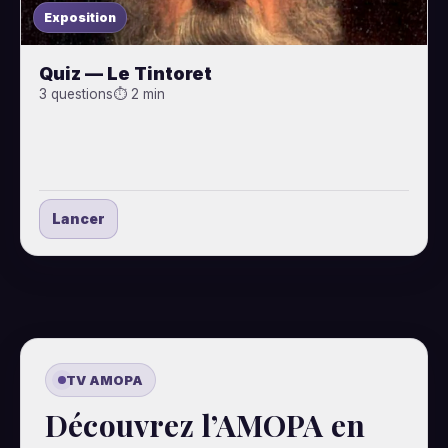
Exposition
Quiz — Le Tintoret
3 questions
⏱ 2 min
Lancer
TV AMOPA
Découvrez l’AMOPA en