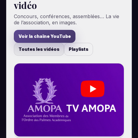
vidéo
Concours, conférences, assemblées… La vie
de l’association, en images.
Voir la chaîne YouTube
Toutes les vidéos
Playlists