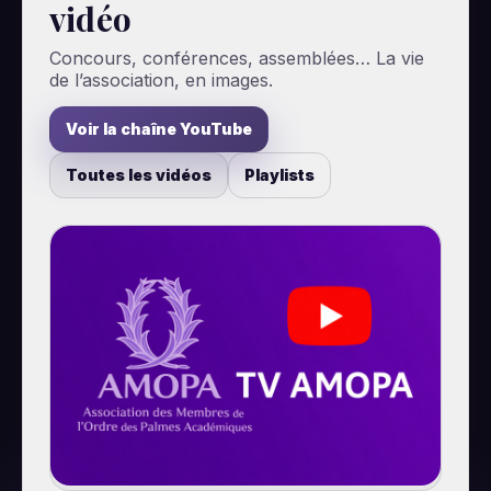
vidéo
Concours, conférences, assemblées… La vie
de l’association, en images.
Voir la chaîne YouTube
Toutes les vidéos
Playlists