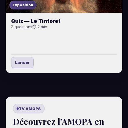
Exposition
Quiz — Le Tintoret
3 questions
⏱ 2 min
Lancer
TV AMOPA
Découvrez l’AMOPA en