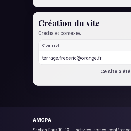
Création du site
Crédits et contexte.
Courriel
terrage.frederic@orange.fr
Ce site a ét
AMOPA
Section Paris 19-20 — activités, sorties, conférence