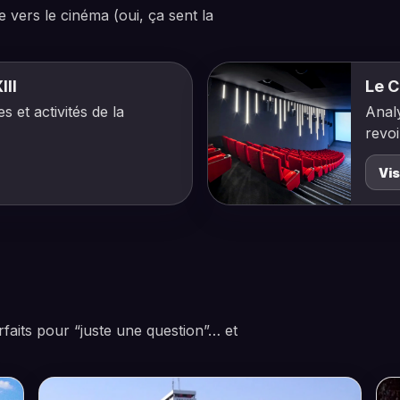
vers le cinéma (oui, ça sent la
III
Le C
s et activités de la
Analy
revoi
Vis
arfaits pour “juste une question”… et