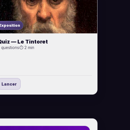
Exposition
Quiz — Le Tintoret
 questions
⏱ 2 min
Lancer